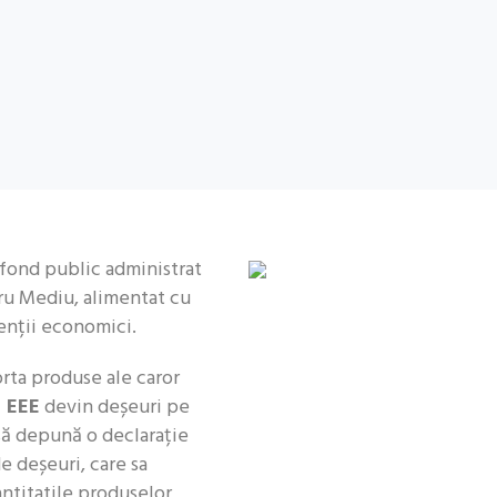
fond public administrat
ru Mediu, alimentat cu
genții economici.
orta produse ale caror
e
EEE
devin deșeuri pe
să depună o declarație
e deșeuri, care sa
ntitatile produselor