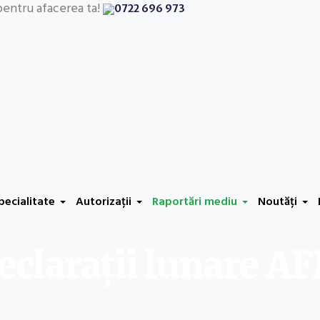
pentru afacerea ta!
0722 696 973
specialitate
Autorizații
Raportări mediu
Noutăți
eclarații lunare A