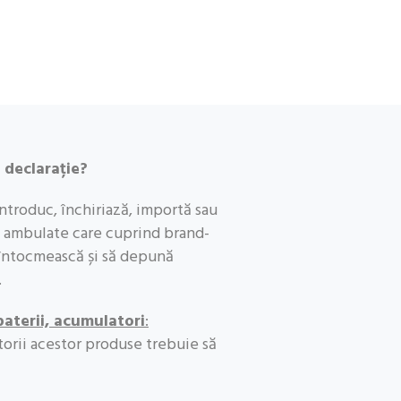
 declarație?
introduc, închiriază, importă sau
 ambulate care cuprind brand-
 întocmească și să depună
.
 baterii, acumulatori
:
torii acestor produse trebuie să