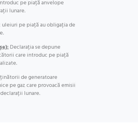
introduc pe piață anvelope
ții lunare.
 uleiuri pe piață au obligația de
e.
șe):
Declarația se depune
ătorii care introduc pe piață
alizate.
inătorii de generatoare
mice pe gaz care provoacă emisii
declarații lunare.