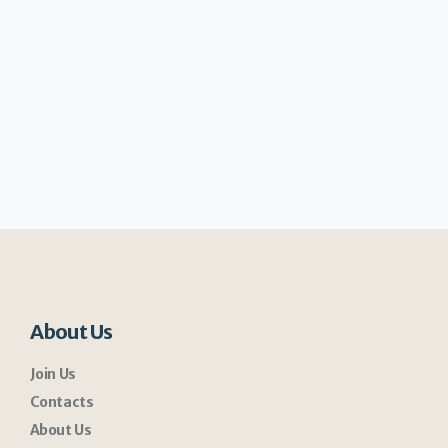
About Us
Join Us
Contacts
About Us