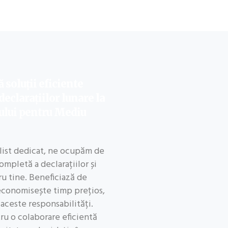
 soluții eficiente
eclarațiilor lunare la
ului pentru Mediu
alist dedicat, ne ocupăm de
mpletă a declarațiilor și
u tine. Beneficiază de
 economisește timp prețios,
aceste responsabilități.
u o colaborare eficientă