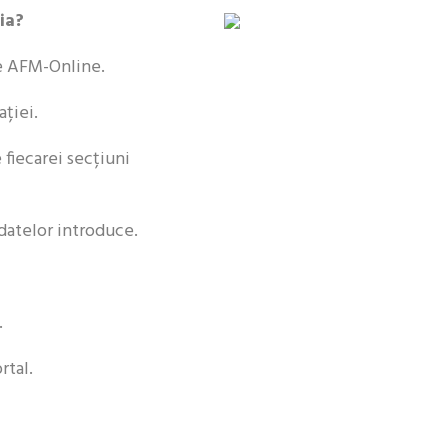
ia?
e AFM-Online.
ției.
fiecarei secțiuni
datelor introduce.
.
rtal.