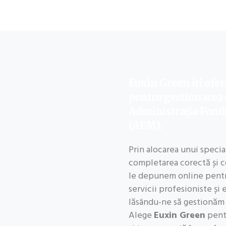
Euxin Green îți oferă
pentru gestionarea d
Administrația Fond
(AFM).
Prin alocarea unui speci
completarea corectă și co
le depunem online pentr
servicii profesioniste și
lăsându-ne să gestionăm 
Alege
Euxin Green
pentr