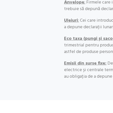
Anvelope
:
Firmele care 
trebuie să depună declara
Uleiuri
:
Cei care introduc
a depune declarații lunar
Eco taxa (pungi și saco
trimestrial pentru produc
astfel de produse person
Emisii din surse fixe:
Deț
electrice și centrale ter
au obligația de a depune 