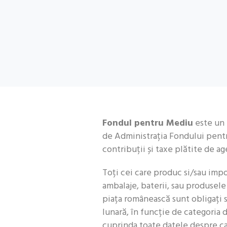
Fondul pentru Mediu
este un 
de Administrația Fondului pent
contribuții și taxe plătite de a
Toți cei care produc si/sau imp
ambalaje, baterii, sau produsel
piața românească sunt obligați 
lunară, în funcție de categoria d
cuprinda toate datele despre ca