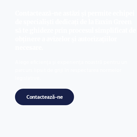
Contactează-ne astăzi și permite echipei
de specialiști dedicați de la Euxin Green
să te ghideze prin procesul simplificat de
obținere a avizelor și autorizațiilor
necesare.
Alege eficiența și experiența noastră pentru un
parcurs lipsit de griji în respectarea normelor
legislative.
Contactează-ne