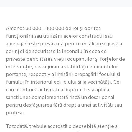
Amenda 30.000 – 100.000 de lei și oprirea
funcționării sau utilizării acelor construcții sau
amenajări este prevăzută pentru încălcarea gravă a
cerinţei de securitate la incendiu în ceea ce
priveşte periclitarea vieţii ocupanţilor şi forţelor de
intervenţie, neasigurarea stabilităţii elementelor
portante, respectiv a limitării propagării focului şi
fumului în interiorul edificiului şi la vecinătăţi. Cei
care continuă activitatea după ce li s-a aplicat
sancțiunea complementară riscă un dosar penal
pentru desfășurarea fără drept a unei activități sau
profesii.
Totodată, trebuie acordată o deosebită atenție și